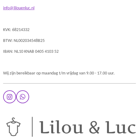
info@lilouenluc.nl
KVK: 68214332
BTW: NL002034548B25
IBAN: NL10 KNAB 0405 4103 52
Wij zijn bereikbaar op maandag t/m vrijdag van 9.00 - 17.00 uur.
I
W
n
h
s
a
t
t
a
s
g
A
r
p