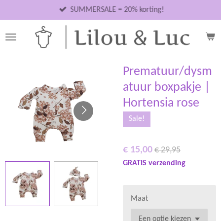
Ga
SUMMERSALE = 20% korting!
direct
naar
de
hoofdinhoud
Prematuur/dysm
atuur boxpakje |
Hortensia rose
Sale!
€ 15,00
€ 29,95
GRATIS verzending
Maat