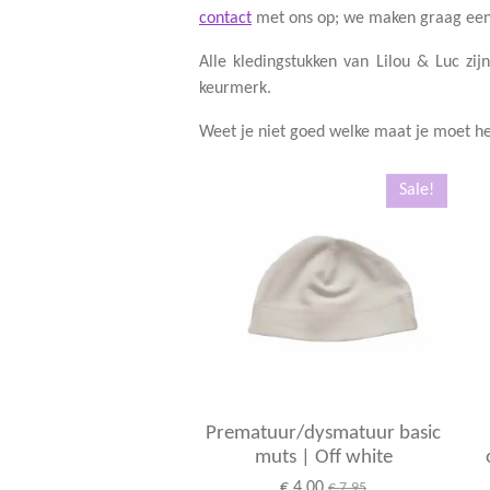
contact
met ons op; we maken graag een 
Alle kledingstukken van Lilou & Luc zi
keurmerk.
Weet je niet goed welke maat je moet he
Sale!
Prematuur/dysmatuur basic
muts | Off white
€ 4,00
€ 7,95