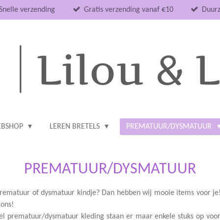
Snelle verzending
Gratis verzending vanaf €10
Duurz
BSHOP
LEREN BRETELS
PREMATUUR/DYSMATUUR
PREMATUUR/DYSMATUUR
 prematuur of dysmatuur kindje? Dan hebben wij mooie items voor je!
 ons!
l prematuur/dysmatuur kleding staan er maar enkele stuks op voor