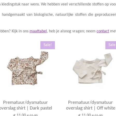
kledingstuk naar wens. We hebben veel verschillende stoffen op voo
jn handgemaakt van biologische, natuurlijke stoffen die geproduc
bben? Kijk in ons
maattabel
, heb je alsnog vragen; neem
contact
met
Sale!
Sale
Prematuur/dysmatuur
Prematuur/dysmatuur
overslag shirt | Dark pastel
overslag shirt | Off white
€ 11,00
€ 11,00
€ 21,95
€ 21,95