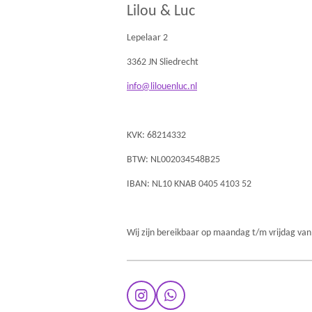
Lilou & Luc
Lepelaar 2
3362 JN Sliedrecht
info@lilouenluc.nl
KVK: 68214332
BTW: NL002034548B25
IBAN: NL10 KNAB 0405 4103 52
Wij zijn bereikbaar op maandag t/m vrijdag van
I
W