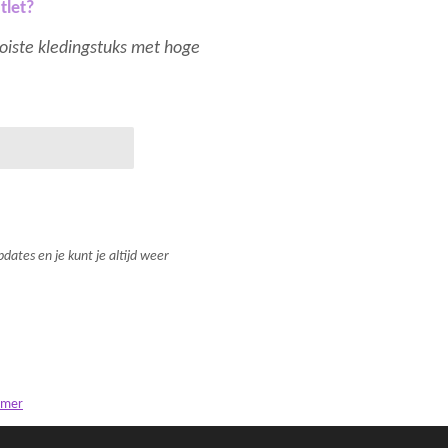
tlet?
mooiste kledingstuks met hoge
dates en je kunt je altijd weer
imer