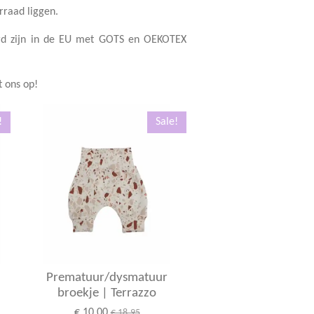
rraad liggen.
eerd zijn in de EU met GOTS en OEKOTEX
 ons op!
!
Sale!
Prematuur/dysmatuur
broekje | Terrazzo
€ 10,00
€ 18,95