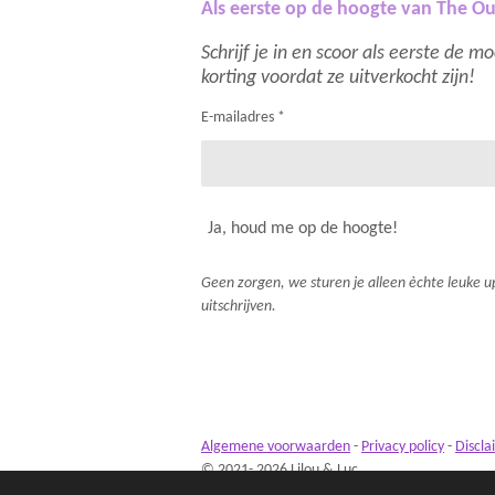
Als eerste op de hoogte van The Ou
Schrijf je in en scoor als eerste de 
korting voordat ze uitverkocht zijn!
E-mailadres *
Ja, houd me op de hoogte!
Geen zorgen, we sturen je alleen èchte leuke up
uitschrijven.
Algemene voorwaarden
-
Privacy policy
-
Discla
© 2021- 2026 Lilou & Luc