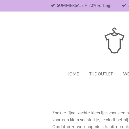
Ga
SUMMERSALE = 20% korting!
direct
naar
de
hoofdinhoud
HOME
THE OUTLET
WE
Zoek je fijne, zachte kleertjes voor een
voor een klein vechtertje, je vindt het bij
Omdat onze webshop niet draait op enke