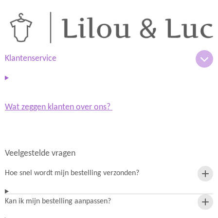
s
a
t
t
a
s
g
A
r
p
a
p
m
Klantenservice
Wat zeggen klanten over ons?
Veelgestelde vragen
Hoe snel wordt mijn bestelling verzonden?
Kan ik mijn bestelling aanpassen?