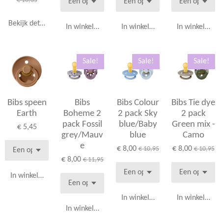
€ 16,35
Bekijk details
In winkelwagen
In winkelwagen
In winkelwag
Sale!
Sale!
Sale!
Bibs speen
Bibs
Bibs Colour
Bibs Tie dye
Earth
Boheme 2
2 pack Sky
2 pack
pack Fossil
blue/Baby
Green mix -
€ 5,45
grey/Mauv
blue
Camo
e
€ 8,00
€ 8,00
€ 10,95
€ 10,95
€ 8,00
€ 11,95
In winkelwagen
In winkelwagen
In winkelwag
In winkelwagen