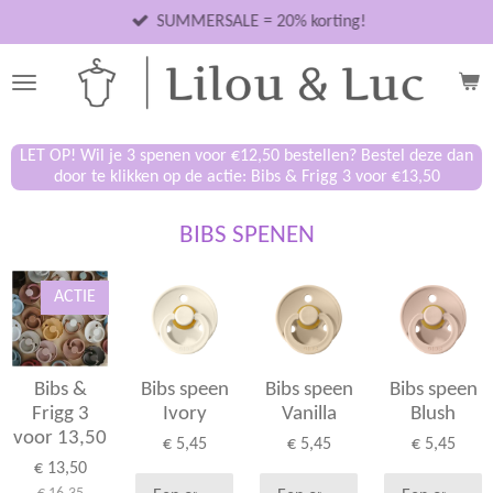
Ga
SUMMERSALE = 20% korting!
direct
naar
de
hoofdinhoud
LET OP! Wil je 3 spenen voor €12,50 bestellen? Bestel deze dan
door te klikken op de actie: Bibs & Frigg 3 voor €13,50
BIBS SPENEN
ACTIE
Bibs &
Bibs speen
Bibs speen
Bibs speen
Frigg 3
Ivory
Vanilla
Blush
voor 13,50
€ 5,45
€ 5,45
€ 5,45
€ 13,50