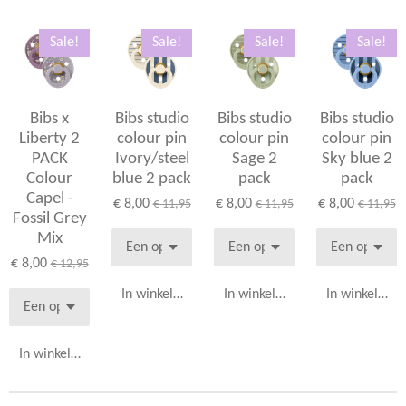
Sale!
Sale!
Sale!
Sale!
Bibs x
Bibs studio
Bibs studio
Bibs studio
Liberty 2
colour pin
colour pin
colour pin
PACK
Ivory/steel
Sage 2
Sky blue 2
Colour
blue 2 pack
pack
pack
Capel -
€ 8,00
€ 8,00
€ 8,00
€ 11,95
€ 11,95
€ 11,95
Fossil Grey
Mix
€ 8,00
€ 12,95
In winkelwagen
In winkelwagen
In winkelwag
In winkelwagen