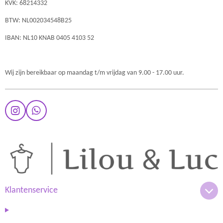
KVK: 68214332
BTW: NL002034548B25
IBAN: NL10 KNAB 0405 4103 52
Wij zijn bereikbaar op maandag t/m vrijdag van 9.00 - 17.00 uur.
I
W
n
h
s
a
t
t
a
s
g
A
r
p
a
p
m
Klantenservice