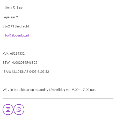
Lilou & Luc
Lepelaar 2
3362 JN Sliedrecht
info@lilouenluc.nl
KVK: 68214332
BTW: NL002034548B25
IBAN: NL10 KNAB 0405 4103 52
Wij zijn bereikbaar op maandag t/m vrijdag van 9.00 - 17.00 uur.
I
W