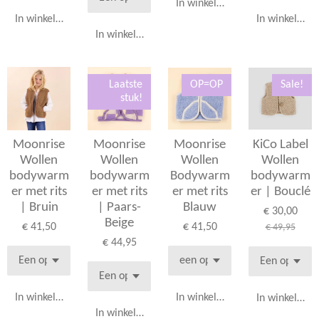
In winkelwagen
In winkelwagen
In winkelwag
In winkelwagen
Laatste
OP=OP
Sale!
stuk!
Moonrise
Moonrise
Moonrise
KiCo Label
Wollen
Wollen
Wollen
Wollen
bodywarm
bodywarm
Bodywarm
bodywarm
er met rits
er met rits
er met rits
er | Bouclé
| Bruin
| Paars-
Blauw
€ 30,00
Beige
€ 41,50
€ 41,50
€ 49,95
€ 44,95
In winkelwagen
In winkelwagen
In winkelwag
In winkelwagen