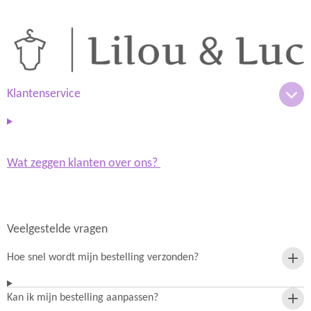
n
h
s
a
t
t
a
s
g
A
r
p
a
p
m
Klantenservice
Wat zeggen klanten over ons?
Veelgestelde vragen
Hoe snel wordt mijn bestelling verzonden?
Kan ik mijn bestelling aanpassen?