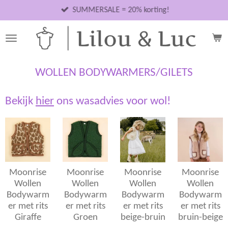
Ga
SUMMERSALE = 20% korting!
direct
naar
de
hoofdinhoud
WOLLEN BODYWARMERS/GILETS
Bekijk
hier
ons wasadvies voor wol!
Moonrise
Moonrise
Moonrise
Moonrise
Wollen
Wollen
Wollen
Wollen
Bodywarm
Bodywarm
Bodywarm
Bodywarm
er met rits
er met rits
er met rits
er met rits
Giraffe
Groen
beige-bruin
bruin-beige