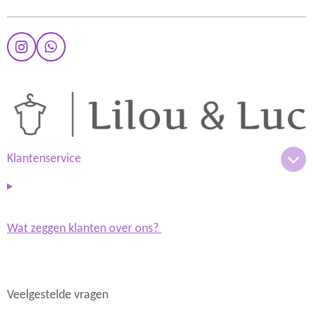
I
W
n
h
s
a
t
t
a
s
g
A
r
p
a
p
m
Klantenservice
Wat zeggen klanten over ons?
Veelgestelde vragen