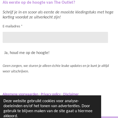
Als eerste op de hoogte van The Outlet?
Schrijf je in en scoor als eerste de mooiste kledingstuks met hoge
korting voordat ze uitverkocht zijn!
E-mailadres *
Ja, houd me op de hoogte!
Geen zorgen, we sturen je alleen èchte leuke updates en je kunt je altijd
weer uitschrijven.
Algemene voorwaarden
-
Privacy policy
-
Disclaimer
© 2021- 2026 Lilou & Luc
Deze website gebruikt cookies voor analyse-
doeleinden en/of het tonen van advertenties. Door
Powered by
JouwWeb
gebruik te blijven maken van de site gaat u hiermee
akkoord.