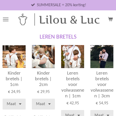
Ga
SUMMERSALE = 20% korting!
direct
naar
de
hoofdinhoud
LEREN BRETELS
Kinder
Kinder
Leren
Leren
bretels |
bretels |
bretels
bretels
1cm
2cm
voor
voor
volwassene
volwassene
€ 24,95
€ 29,95
n | 1cm
n | 3cm
€ 42,95
€ 54,95