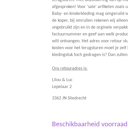
terugsturen. Met uitzondering van op maa
afgesproken! Voor 'sale' artikelen zoals 
Baby- en kinderkleding mag omgeruild wo
de koper, bij omruilen rekenen wij allee
ongebruikt zijn en in de orginele verpa
factuurnummer
en geef aan welk product 
wilt ontvangen. Het adres voor retour st
kosten voor het terugsturen moet je zelf 
kledingstuk toch gedragen is? Dan zulle
Ons retouradres is:
Lilou & Luc
Lepelaar 2
3362 JN Sliedrecht
Beschikbaarheid voorraad