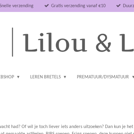
Snelle verzending
Gratis verzending vanaf €10
Duurz
BSHOP
LEREN BRETELS
PREMATUUR/DYSMATUUR
rwacht had? Of wil je toch liever iets anders uitzoeken? Dan kun je h