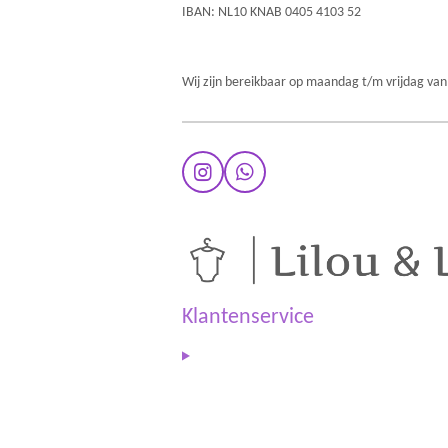
IBAN: NL10 KNAB 0405 4103 52
Wij zijn bereikbaar op maandag t/m vrijdag van
I
W
n
h
s
a
t
t
a
s
g
A
r
p
a
p
Klantenservice
m