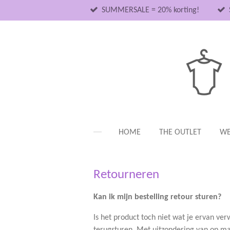
Ga
SUMMERSALE = 20% korting!
direct
naar
de
hoofdinhoud
HOME
THE OUTLET
WE
Retourneren
Kan ik mijn bestelling retour sturen?
Is het product toch niet wat je ervan ve