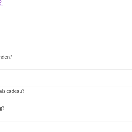
s?
onden?
 als cadeau?
ng?