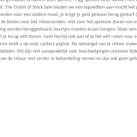
t gemaakte artikelen, BIBS spenen, Frigg spenen, deze kunnen niet r
uit: The Outlet of Stock Sale bieden we een tegoedbon aan mocht het p
rden voor een andere maat, je krijgt je geld gewoon terug gestort (
n de kosten voor het retourzenden, niet voor het opnieuw sturen van 
kking worden teruggestuurd, kaartjes moeten eraan hangen. Stuur een
je terug wilt sturen. Geef hierbij ook aan of je het wilt ruilen voor 
uren vindt u op onze contact pagina. Na ontvangst van je retour mak
betalen. Wij zijn niet aansprakelijk voor beschadigingen ontstaan tijde
n we de retour niet verder in behandeling nemen en dus ook geen gel