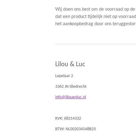
Wij doen ons best om de voorraad op de
dat een product tijdelijk niet op voorraa
het aankoopbedrag door ons teruggestort
Lilou & Luc
Lepelaar 2
3362 JN Sliedrecht
info@lilouenluc.nl
KVK: 68214332
BTW: NL002034548B25