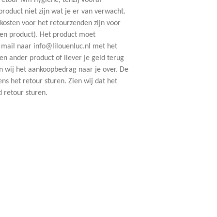
etour ivm hygiëne, tenzij vooraf
roduct niet zijn wat je er van verwacht.
kosten voor het retourzenden zijn voor
een product). Het product moet
 mail naar
info@lilouenluc.nl
met het
een ander product of liever je geld terug
en wij het aankoopbedrag naar je over. De
ns het retour sturen. Zien wij dat het
d retour sturen.