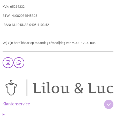
KVK: 68214332
BTW: NL002034548B25
IBAN: NL10 KNAB 0405 4103 52
Wij zijn bereikbaar op maandag t/m vrijdag van 9.00 - 17.00 uur.
I
W
n
h
s
a
t
t
a
s
g
A
r
p
a
p
m
Klantenservice