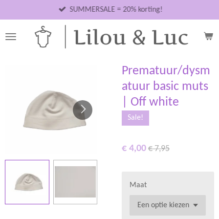
Ga
SUMMERSALE = 20% korting!
direct
naar
de
hoofdinhoud
Prematuur/dysm
atuur basic muts
| Off white
Sale!
€ 4,00
€ 7,95
Maat