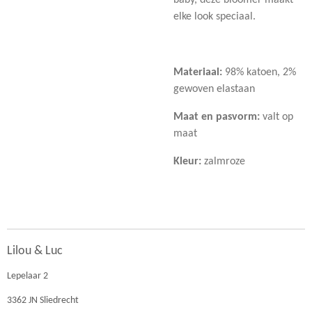
baby, deze bloomer maakt
elke look speciaal.
Materiaal:
98% katoen, 2%
gewoven elastaan
Maat en pasvorm:
valt op
maat
Kleur:
zalmroze
Lilou & Luc
Lepelaar 2
3362 JN Sliedrecht