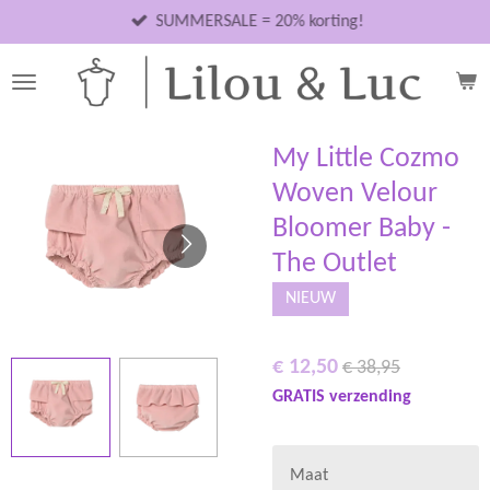
Ga
SUMMERSALE = 20% korting!
direct
naar
de
hoofdinhoud
My Little Cozmo
Woven Velour
Bloomer Baby -
The Outlet
NIEUW
€ 12,50
€ 38,95
GRATIS verzending
Maat