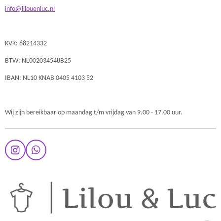
info@lilouenluc.nl
KVK: 68214332
BTW: NL002034548B25
IBAN: NL10 KNAB 0405 4103 52
Wij zijn bereikbaar op maandag t/m vrijdag van 9.00 - 17.00 uur.
I
W
n
h
s
a
t
t
a
s
g
A
r
p
a
p