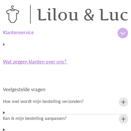
t
t
a
s
g
A
r
p
a
p
m
Klantenservice
Wat zeggen klanten over ons?
Veelgestelde vragen
Hoe snel wordt mijn bestelling verzonden?
Kan ik mijn bestelling aanpassen?