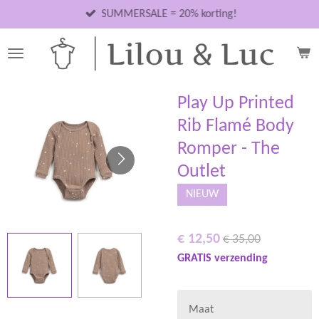
Ga
SUMMERSALE = 20% korting!
direct
naar
de
hoofdinhoud
Play Up Printed
Rib Flamé Body
Romper - The
Outlet
NIEUW
€ 12,50
€ 35,00
GRATIS verzending
Maat