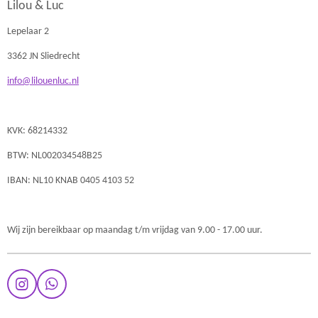
Lilou & Luc
Lepelaar 2
3362 JN Sliedrecht
info@lilouenluc.nl
KVK: 68214332
BTW: NL002034548B25
IBAN: NL10 KNAB 0405 4103 52
Wij zijn bereikbaar op maandag t/m vrijdag van 9.00 - 17.00 uur.
I
W
n
h
s
a