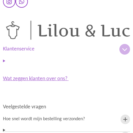
I
W
n
h
s
a
t
t
a
s
g
A
r
p
a
p
m
Klantenservice
Wat zeggen klanten over ons?
Veelgestelde vragen
Hoe snel wordt mijn bestelling verzonden?