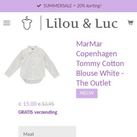
Ga
SUMMERSALE = 20% korting!
direct
naar
de
hoofdinhoud
MarMar
Copenhagen
Tommy Cotton
Blouse White -
The Outlet
NIEUW
€ 15,00
€ 53,95
GRATIS verzending
Maat