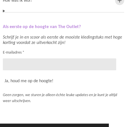
Hoe was ik wol?
Als eerste op de hoogte van The Outlet?
Schrijf je in en scoor als eerste de mooiste kledingstuks met hoge
korting voordat ze uitverkocht zijn!
E-mailadres *
Ja, houd me op de hoogte!
Geen zorgen, we sturen je alleen èchte leuke updates en je kunt je altijd
weer uitschrijven.
Algemene voorwaarden
-
Privacy policy
-
Disclaimer