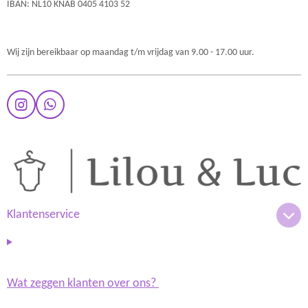
IBAN: NL10 KNAB 0405 4103 52
Wij zijn bereikbaar op maandag t/m vrijdag van 9.00 - 17.00 uur.
I
W
n
h
s
a
t
t
a
s
g
A
r
p
a
p
m
Klantenservice
Wat zeggen klanten over ons?