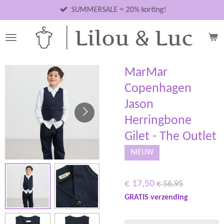
Ga
SUMMERSALE = 20% korting!
direct
naar
de
hoofdinhoud
MarMar
Copenhagen
Jason
Herringbone
Gilet - The Outlet
NIEUW
€ 17,50
€ 56,95
GRATIS verzending