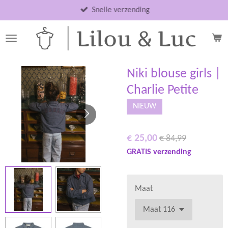
Ga
Snelle verzending
direct
naar
de
hoofdinhoud
Niki blouse girls |
Charlie Petite
NIEUW
€ 25,00
€ 84,99
GRATIS verzending
Maat