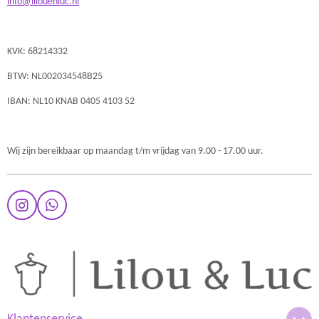
info@lilouenluc.nl
KVK: 68214332
BTW: NL002034548B25
IBAN: NL10 KNAB 0405 4103 52
Wij zijn bereikbaar op maandag t/m vrijdag van 9.00 - 17.00 uur.
I
W
n
h
s
a
t
t
a
s
g
A
r
p
a
p
m