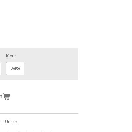
Kleur
Beige
n
s - Unisex