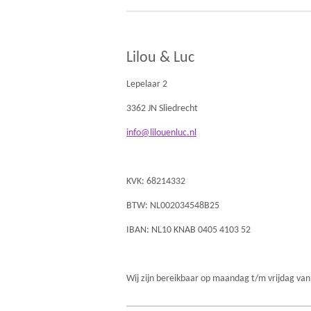
Lilou & Luc
Lepelaar 2
3362 JN Sliedrecht
info@lilouenluc.nl
KVK: 68214332
BTW: NL002034548B25
IBAN: NL10 KNAB 0405 4103 52
Wij zijn bereikbaar op maandag t/m vrijdag van