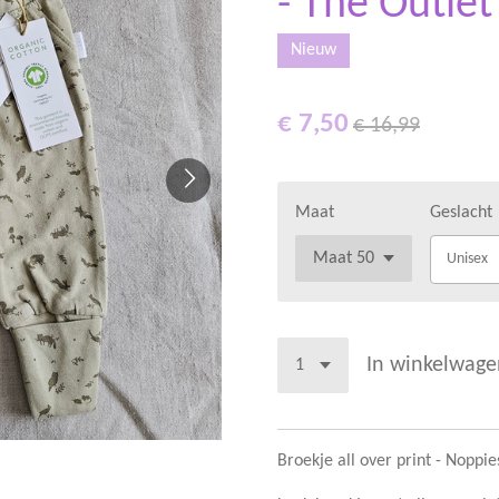
- The Outlet
Nieuw
€ 7,50
€ 16,99
Maat
Geslacht
Unisex
In winkelwage
Broekje all over print - Noppie