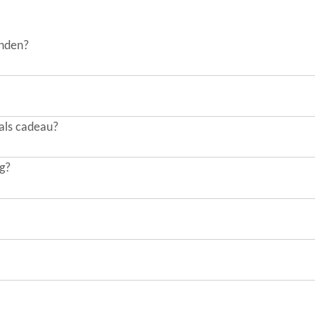
onden?
 als cadeau?
ng?