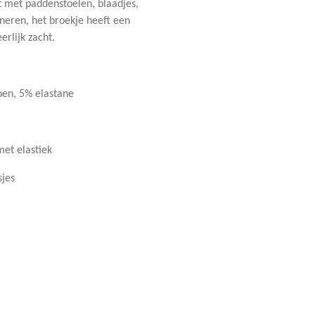
t met paddenstoelen, blaadjes,
neren, het broekje heeft een
erlijk zacht.
oen, 5% elastane
met elastiek
sjes