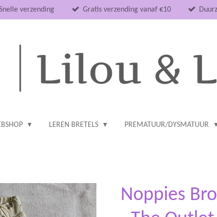
Snelle verzending
Gratis verzending vanaf €10
Duurz
BSHOP
LEREN BRETELS
PREMATUUR/DYSMATUUR
Noppies Broe