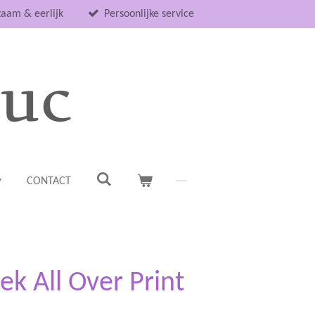
aam & eerlijk
Persoonlijke service
CONTACT
k All Over Print