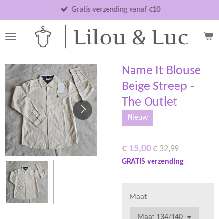
Ga
Gratis verzending vanaf €10
direct
naar
de
hoofdinhoud
Name It Blouse
Beige Streep -
The Outlet
Nieuw
€ 15,00
€ 32,99
GRATIS verzending
Maat