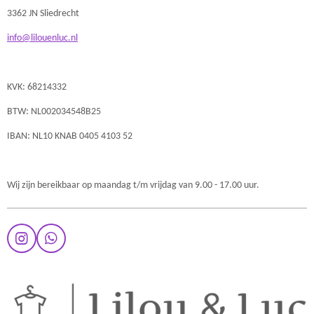
3362 JN Sliedrecht
info@lilouenluc.nl
KVK: 68214332
BTW: NL002034548B25
IBAN: NL10 KNAB 0405 4103 52
Wij zijn bereikbaar op maandag t/m vrijdag van 9.00 - 17.00 uur.
I
W
n
h
s
a
t
t
a
s
g
A