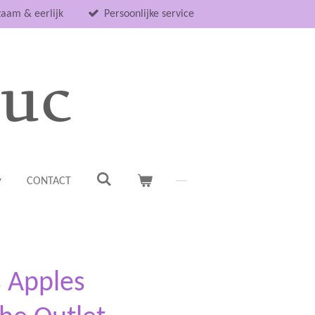
aam & eerlijk
Persoonlijke service
CONTACT
s Apples