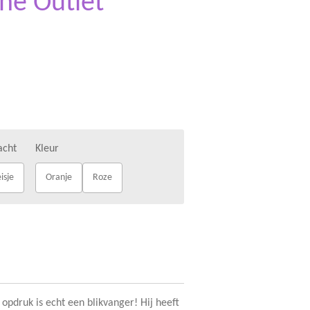
The Outlet
acht
Kleur
isje
Oranje
Roze
 opdruk is echt een blikvanger! Hij heeft