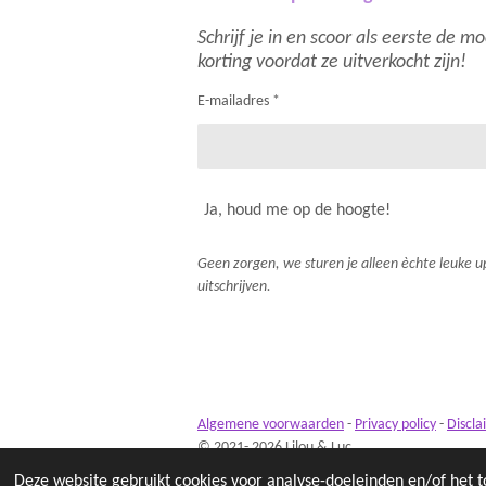
Schrijf je in en scoor als eerste de 
korting voordat ze uitverkocht zijn!
E-mailadres *
Ja, houd me op de hoogte!
Geen zorgen, we sturen je alleen èchte leuke up
uitschrijven.
Algemene voorwaarden
-
Privacy policy
-
Discla
© 2021- 2026 Lilou & Luc
Deze website gebruikt cookies voor analyse-doeleinden en/of het t