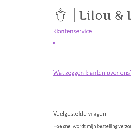
s
a
t
t
a
s
g
A
r
p
a
p
Klantenservice
m
Wat zeggen klanten over on
Veelgestelde vragen
Hoe snel wordt mijn bestelling verz