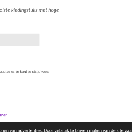
mooiste kledingstuks met hoge
dates en je kunt je altijd weer
imer
onen van advertenties. Door gebruik te blijven maken van de site ga