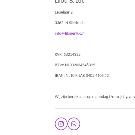
Lilou & Luc
Lepelaar 2
3362 JN Sliedrecht
info@lilouenluc.nl
KVK: 68214332
BTW: NL002034548B25
IBAN: NL10 KNAB 0405 4103 52
Wij zijn bereikbaar op maandag t/m vrijdag van
I
W
n
h