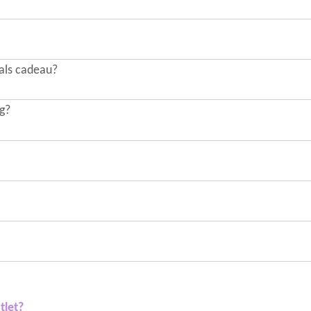
 als cadeau?
ng?
tlet?