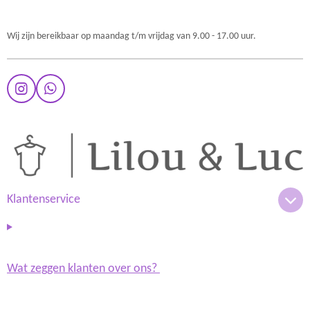
Wij zijn bereikbaar op maandag t/m vrijdag van 9.00 - 17.00 uur.
I
W
n
h
s
a
t
t
a
s
g
A
r
p
a
p
m
Klantenservice
Wat zeggen klanten over ons?