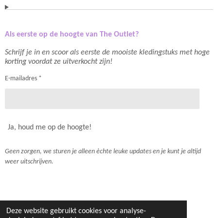
Als eerste op de hoogte van The Outlet?
Schrijf je in en scoor als eerste de mooiste kledingstuks met hoge
korting voordat ze uitverkocht zijn!
E-mailadres *
Ja, houd me op de hoogte!
Geen zorgen, we sturen je alleen èchte leuke updates en je kunt je altijd
weer uitschrijven.
Algemene voorwaarden
-
Privacy policy
-
Disclaimer
Deze website gebruikt cookies voor analyse-
© 2021- 2026 Lilou & Luc