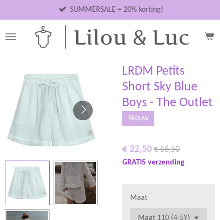
Ga
SUMMERSALE = 20% korting!
direct
naar
de
hoofdinhoud
LRDM Petits
Short Sky Blue
Boys - The Outlet
Nieuw
€ 22,50
€ 56,50
GRATIS verzending
Maat