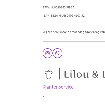
BTW: NL002034548B25
IBAN: NL10 KNAB 0405 4103 52
Wij zijn bereikbaar op maandag t/m vrijdag van
I
W
n
h
s
a
t
t
a
s
g
A
r
p
a
p
Klantenservice
m