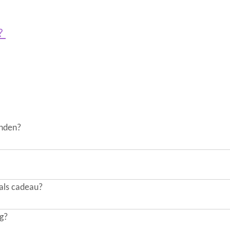
s?
onden?
 als cadeau?
ng?