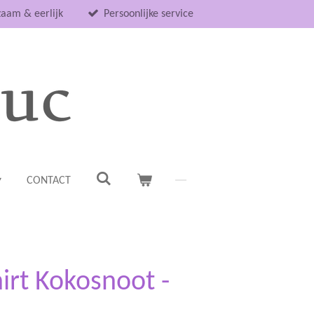
aam & eerlijk
Persoonlijke service
CONTACT
irt Kokosnoot -