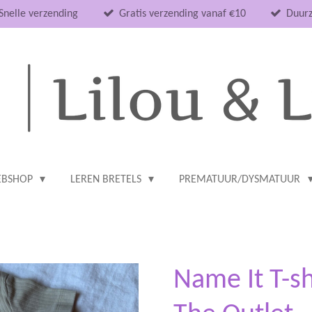
Snelle verzending
Gratis verzending vanaf €10
Duurz
BSHOP
LEREN BRETELS
PREMATUUR/DYSMATUUR
Name It T-sh