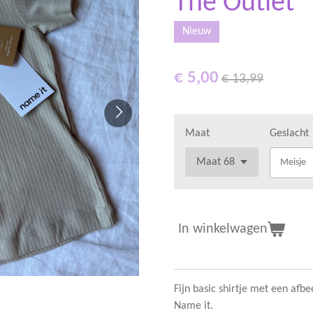
The Outlet
Nieuw
€ 5,00
€ 13,99
Maat
Geslacht
Meisje
In winkelwagen
Fijn basic shirtje met een afb
Name it.