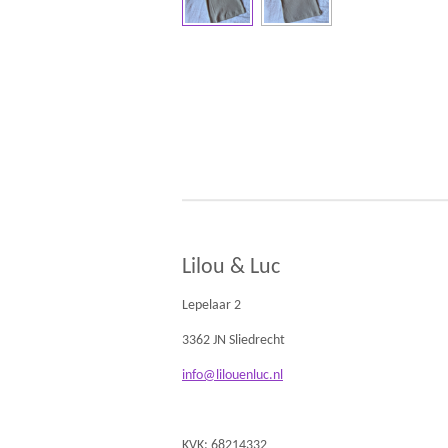
Lilou & Luc
Lepelaar 2
3362 JN Sliedrecht
info@lilouenluc.nl
KVK: 68214332