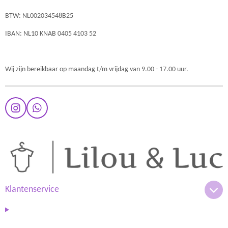
BTW: NL002034548B25
IBAN: NL10 KNAB 0405 4103 52
Wij zijn bereikbaar op maandag t/m vrijdag van 9.00 - 17.00 uur.
I
W
n
h
s
a
t
t
a
s
g
A
r
p
a
p
m
Klantenservice