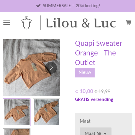
Ga
SUMMERSALE = 20% korting!
direct
naar
de
hoofdinhoud
Quapi Sweater
Orange - The
Outlet
Nieuw
€ 10,00
€ 19,99
GRATIS verzending
Maat