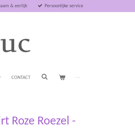
aam & eerlijk
Persoonlijke service
CONTACT
rt Roze Roezel -