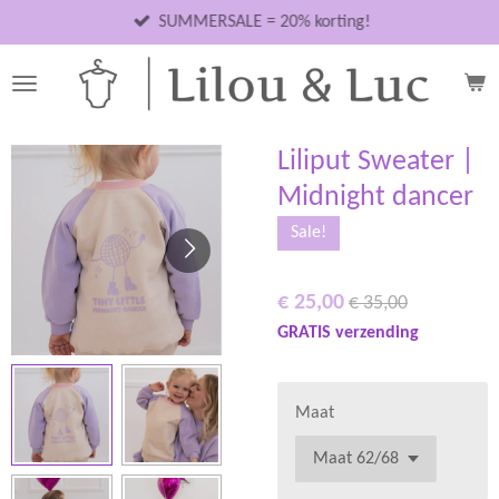
Ga
SUMMERSALE = 20% korting!
direct
naar
de
hoofdinhoud
Liliput Sweater |
Midnight dancer
Sale!
€ 25,00
€ 35,00
GRATIS verzending
Maat