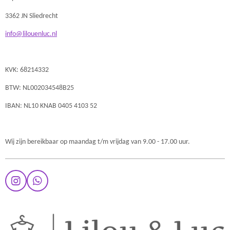
3362 JN Sliedrecht
info@lilouenluc.nl
KVK: 68214332
BTW: NL002034548B25
IBAN: NL10 KNAB 0405 4103 52
Wij zijn bereikbaar op maandag t/m vrijdag van 9.00 - 17.00 uur.
I
W
n
h
s
a
t
t
a
s