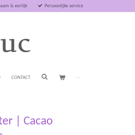
aam & eerlijk
Persoonlijke service
CONTACT
ter | Cacao