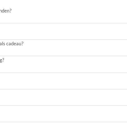
onden?
 als cadeau?
ng?