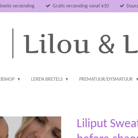
Snelle verzending
Gratis verzending vanaf €10
Duurz
BSHOP
LEREN BRETELS
PREMATUUR/DYSMATUUR
Liliput Swea