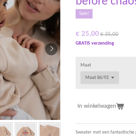
before chao
Sale!
€ 25,00
€ 35,00
GRATIS verzending
Maat
In winkelwagen
Sweater met een fantastische p