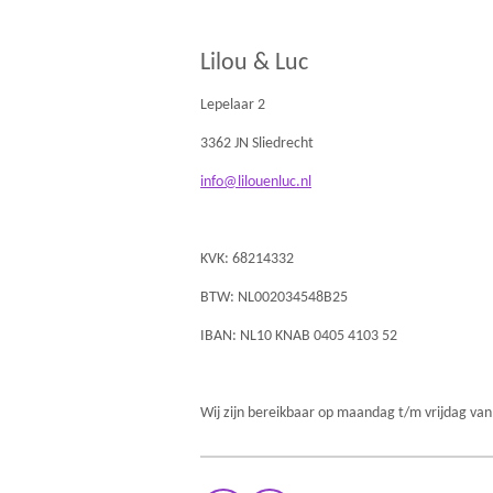
Lilou & Luc
Lepelaar 2
3362 JN Sliedrecht
info@lilouenluc.nl
KVK: 68214332
BTW: NL002034548B25
IBAN: NL10 KNAB 0405 4103 52
Wij zijn bereikbaar op maandag t/m vrijdag van