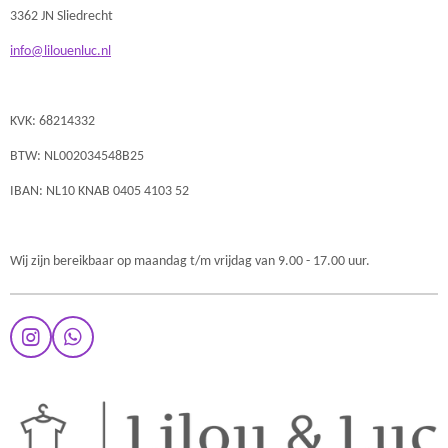
3362 JN Sliedrecht
info@lilouenluc.nl
KVK: 68214332
BTW: NL002034548B25
IBAN: NL10 KNAB 0405 4103 52
Wij zijn bereikbaar op maandag t/m vrijdag van 9.00 - 17.00 uur.
I
W
n
h
s
a
t
t
a
s
g
A