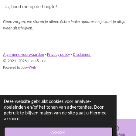
Ja, houd me op de hoogte!
Geen zorgen, we sturen je alleen èchte leuke updates en je kunt je altijd
weer uitschrijven.
Algemene voorwaarden
-
Privacy policy
-
Disclaimer
© 2021- 2026 Lilou & Luc
Powered by
JouwWeb
Deze website gebruikt cookies voor analyse-
doeleinden en/of het tonen van advertenties. Door
gebruik te blijven maken van de site gaat u hiermee
akkoord.
Akkoord
E-mailadres
Instagram
WhatsApp