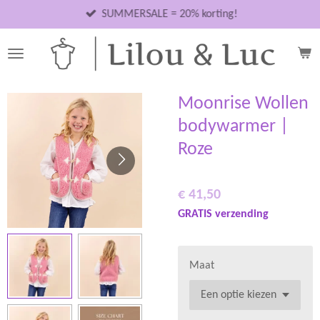
Ga
SUMMERSALE = 20% korting!
direct
naar
de
hoofdinhoud
Moonrise Wollen
bodywarmer |
Roze
€ 41,50
GRATIS verzending
Maat