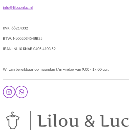
info@lilouenluc.nl
KVK: 68214332
BTW: NL002034548B25
IBAN: NL10 KNAB 0405 4103 52
Wij zijn bereikbaar op maandag t/m vrijdag van 9.00 - 17.00 uur.
I
W
n
h
s
a
t
t
a
s
g
A
r
p