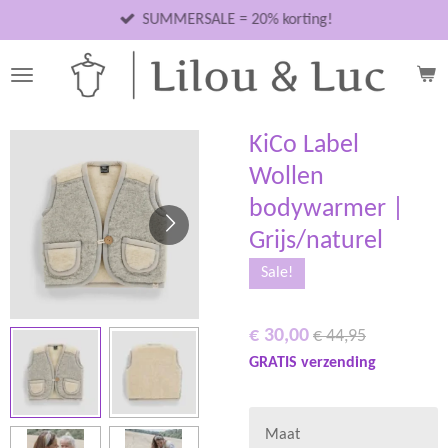
Ga
SUMMERSALE = 20% korting!
direct
naar
de
hoofdinhoud
KiCo Label
Wollen
bodywarmer |
Grijs/naturel
Sale!
€ 30,00
€ 44,95
GRATIS verzending
Maat