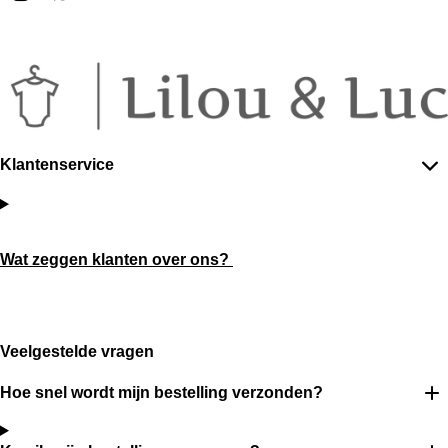
I
W
n
h
s
a
t
t
a
s
g
A
r
p
a
p
m
Klantenservice
Wat zeggen klanten over ons?
Veelgestelde vragen
Hoe snel wordt mijn bestelling verzonden?