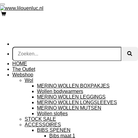
Ga
direct
naar
de
hoofdinhoud
HOME
The Outlet
Webshop
Wol
MERINO WOLLEN BOXPAKJES
Wollen bodywarmers
MERINO WOLLEN LEGGINGS
MERINO WOLLEN LONGSLEEVES
MERINO WOLLEN MUTSEN
Wollen slofjes
STOCK SALE
ACCESSOIRES
BIBS SPENEN
Bibs maat 1