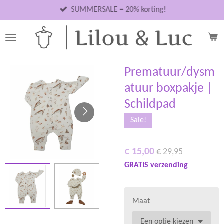
Ga
SUMMERSALE = 20% korting!
direct
naar
de
hoofdinhoud
Prematuur/dysm
atuur boxpakje |
Schildpad
Sale!
€ 15,00
€ 29,95
GRATIS verzending
Maat