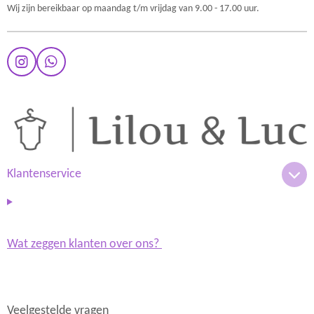
Wij zijn bereikbaar op maandag t/m vrijdag van 9.00 - 17.00 uur.
I
W
n
h
s
a
t
t
a
s
g
A
r
p
a
p
m
Klantenservice
Wat zeggen klanten over ons?
Veelgestelde vragen