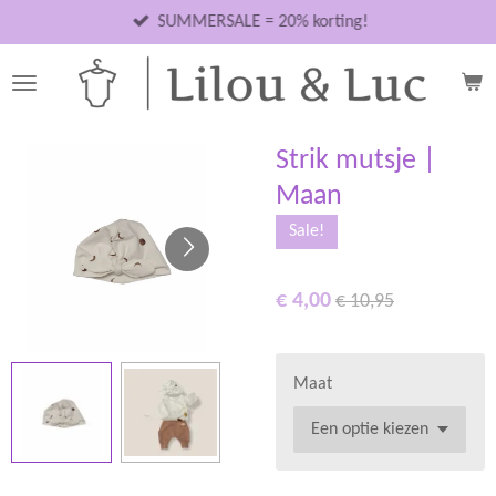
Ga
SUMMERSALE = 20% korting!
direct
naar
de
hoofdinhoud
Strik mutsje |
Maan
Sale!
€ 4,00
€ 10,95
Maat