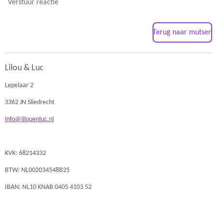
Verstuur reactie
Terug naar mutsen
Lilou & Luc
Lepelaar 2
3362 JN Sliedrecht
info@lilouenluc.nl
KVK: 68214332
BTW: NL002034548B25
IBAN: NL10 KNAB 0405 4103 52