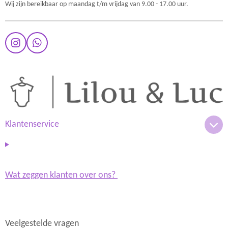
Wij zijn bereikbaar op maandag t/m vrijdag van 9.00 - 17.00 uur.
I
W
n
h
s
a
t
t
a
s
g
A
r
p
a
p
m
Klantenservice
Wat zeggen klanten over ons?
Veelgestelde vragen