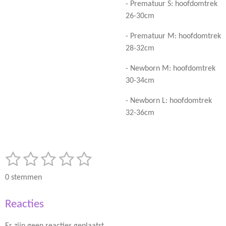
- Prematuur S: hoofdomtrek
26-30cm
- Prematuur M: hoofdomtrek
28-32cm
- Newborn M: hoofdomtrek
30-34cm
- Newborn L: hoofdomtrek
32-36cm
1
2
3
4
5
S
R
t
a
s
s
s
s
s
e
0 stemmen
t
m
t
t
t
t
t
i
m
Reacties
e
e
e
e
e
n
e
n
g
r
r
r
r
r