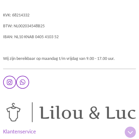
KVK: 68214332
BTW: NL002034548B25
IBAN: NL10 KNAB 0405 4103 52
Wij zijn bereikbaar op maandag t/m vrijdag van 9.00 - 17.00 uur.
I
W
n
h
s
a
t
t
a
s
g
A
r
p
a
p
m
Klantenservice