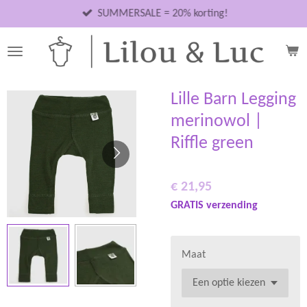
Ga
SUMMERSALE = 20% korting!
direct
naar
de
hoofdinhoud
Lille Barn Legging
merinowol |
Riffle green
€ 21,95
GRATIS verzending
Maat