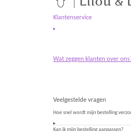
g
A
r
p
a
p
Klantenservice
m
Wat zeggen klanten over on
Veelgestelde vragen
Hoe snel wordt mijn bestelling verz
Kan ik mijn bestelling aanpassen?