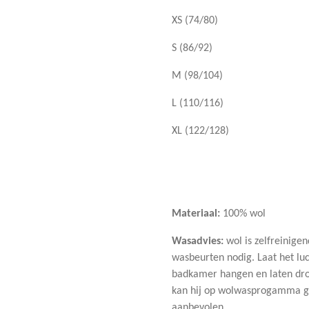
XS (74/80)
S (86/92)
M (98/104)
L (110/116)
XL (122/128)
Materiaal:
100% wol
Wasadvies:
wol is zelfreinige
wasbeurten nodig. Laat het luc
badkamer hangen en laten drog
kan hij op wolwasprogamma 
aanbevolen.