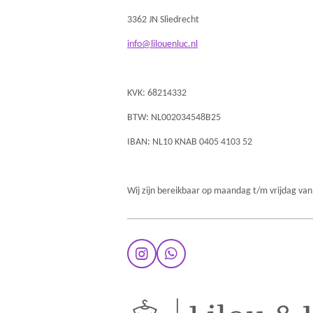
3362 JN Sliedrecht
info@lilouenluc.nl
KVK: 68214332
BTW: NL002034548B25
IBAN: NL10 KNAB 0405 4103 52
Wij zijn bereikbaar op maandag t/m vrijdag van
I
W
n
h
s
a
t
t
a
s