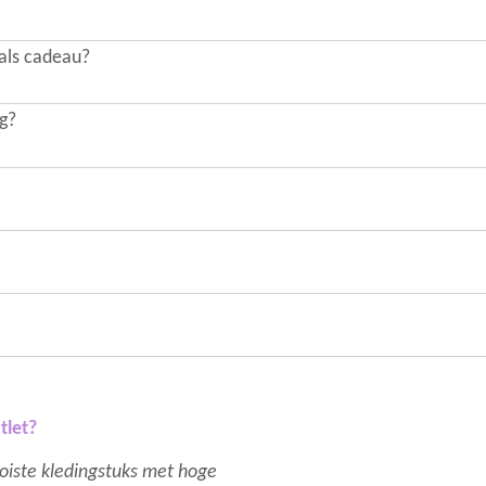
 als cadeau?
ng?
tlet?
mooiste kledingstuks met hoge