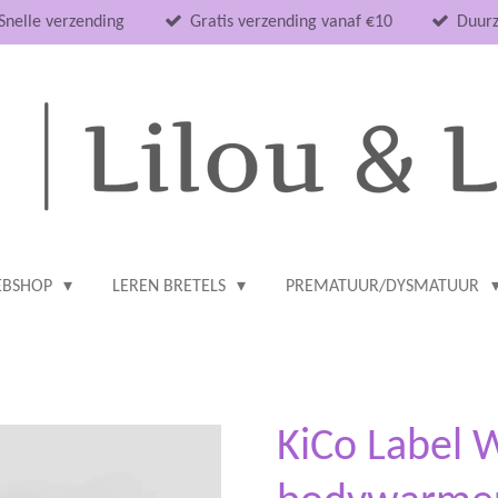
Snelle verzending
Gratis verzending vanaf €10
Duurz
BSHOP
LEREN BRETELS
PREMATUUR/DYSMATUUR
KiCo Label 