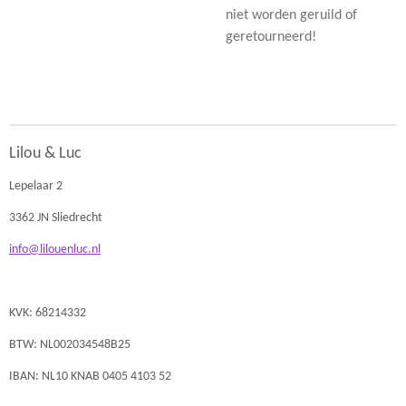
niet worden geruild of
geretourneerd!
Lilou & Luc
Lepelaar 2
3362 JN Sliedrecht
info@lilouenluc.nl
KVK: 68214332
BTW: NL002034548B25
IBAN: NL10 KNAB 0405 4103 52