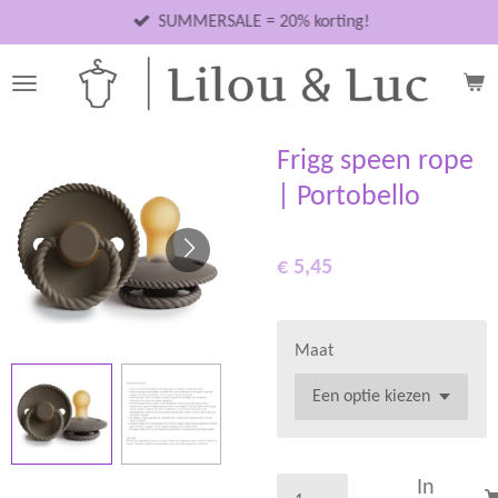
Ga
SUMMERSALE = 20% korting!
direct
naar
de
hoofdinhoud
Frigg speen rope
| Portobello
€ 5,45
Maat
In