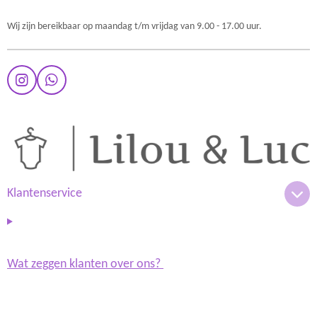
Wij zijn bereikbaar op maandag t/m vrijdag van 9.00 - 17.00 uur.
I
W
n
h
s
a
t
t
a
s
g
A
r
p
a
p
m
Klantenservice
Wat zeggen klanten over ons?