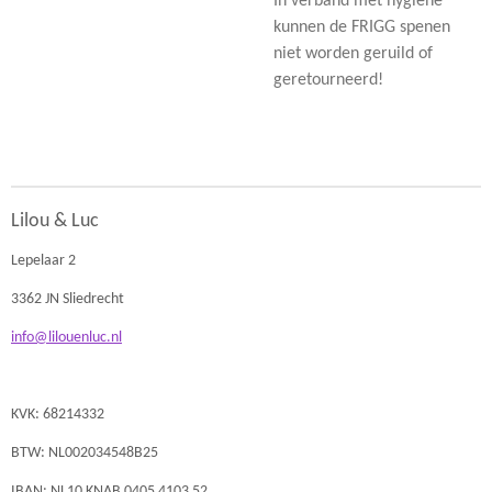
In verband met hygiëne
kunnen de FRIGG spenen
niet worden geruild of
geretourneerd!
Lilou & Luc
Lepelaar 2
3362 JN Sliedrecht
info@lilouenluc.nl
KVK: 68214332
BTW: NL002034548B25
IBAN: NL10 KNAB 0405 4103 52