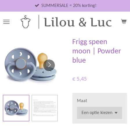
Ga
SUMMERSALE = 20% korting!
direct
naar
de
hoofdinhoud
Frigg speen
moon | Powder
blue
€ 5,45
Maat