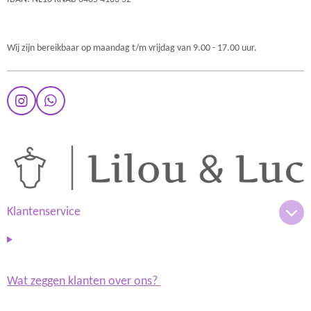
Wij zijn bereikbaar op maandag t/m vrijdag van 9.00 - 17.00 uur.
I
W
n
h
s
a
t
t
a
s
g
A
r
p
a
p
m
Klantenservice
Wat zeggen klanten over ons?