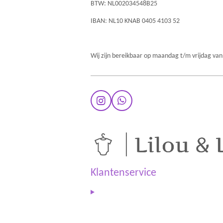
BTW: NL002034548B25
IBAN: NL10 KNAB 0405 4103 52
Wij zijn bereikbaar op maandag t/m vrijdag van
I
W
n
h
s
a
t
t
a
s
g
A
r
p
a
p
Klantenservice
m