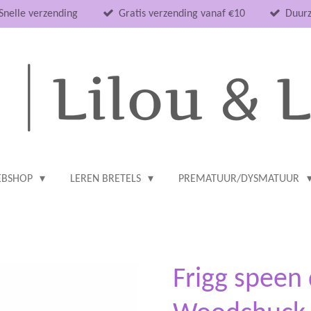
Snelle verzending
Gratis verzending vanaf €10
Duurz
BSHOP
LEREN BRETELS
PREMATUUR/DYSMATUUR
Frigg speen 