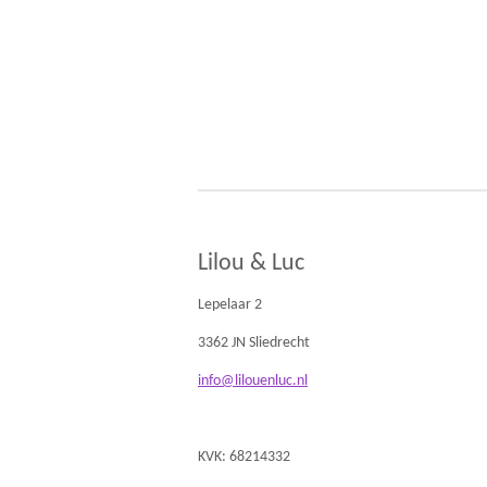
Lilou & Luc
Lepelaar 2
3362 JN Sliedrecht
info@lilouenluc.nl
KVK: 68214332