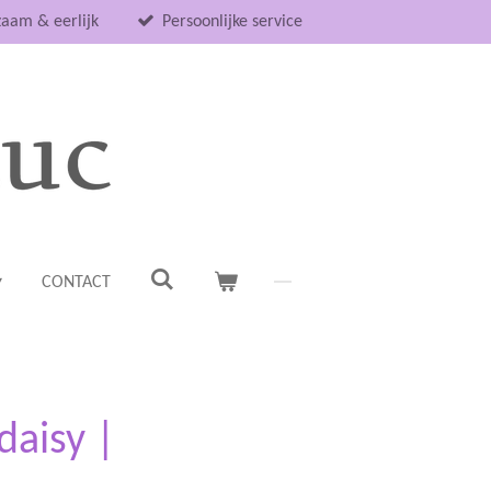
aam & eerlijk
Persoonlijke service
CONTACT
daisy |