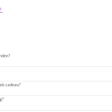
s?
onden?
 als cadeau?
ng?