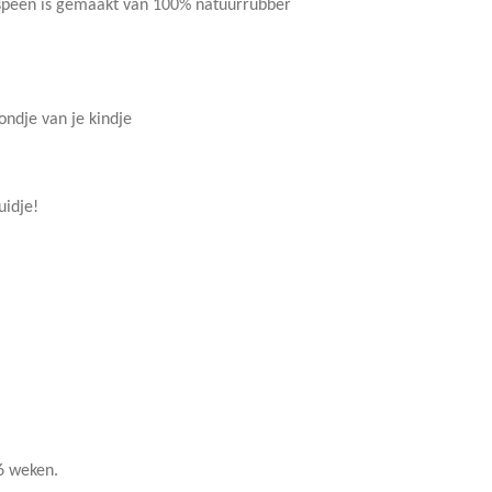
 speen is gemaakt van 100% natuurrubber
ondje van je kindje
uidje!
6 weken.