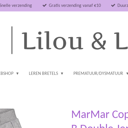
Snelle verzending
Gratis verzending vanaf €10
Duurz
BSHOP
LEREN BRETELS
PREMATUUR/DYSMATUUR
MarMar Cop