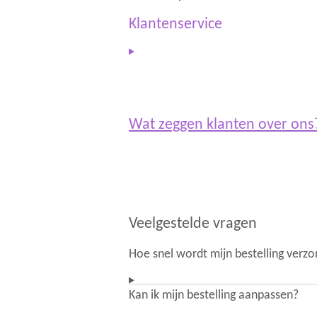
r
p
a
p
Klantenservice
m
Wat zeggen klanten over on
Veelgestelde vragen
Hoe snel wordt mijn bestelling verz
Kan ik mijn bestelling aanpassen?