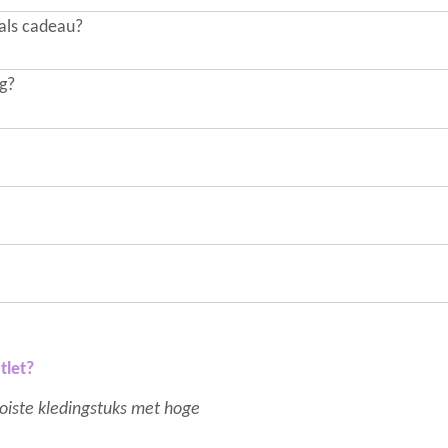
 als cadeau?
ng?
tlet?
mooiste kledingstuks met hoge