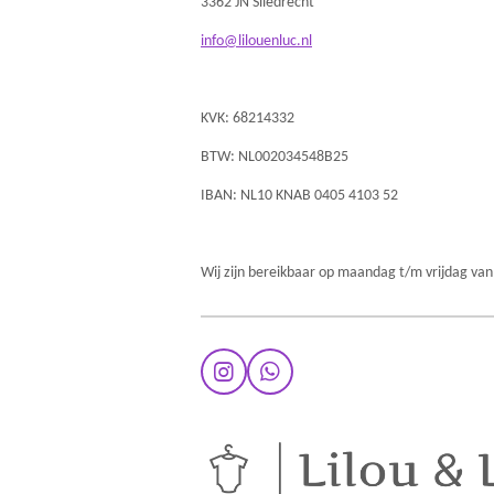
3362 JN Sliedrecht
info@lilouenluc.nl
KVK: 68214332
BTW: NL002034548B25
IBAN: NL10 KNAB 0405 4103 52
Wij zijn bereikbaar op maandag t/m vrijdag van
I
W
n
h
s
a
t
t
a
s
g
A