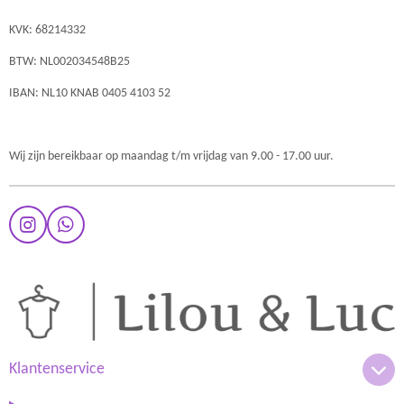
KVK: 68214332
BTW: NL002034548B25
IBAN: NL10 KNAB 0405 4103 52
Wij zijn bereikbaar op maandag t/m vrijdag van 9.00 - 17.00 uur.
I
W
n
h
s
a
t
t
a
s
g
A
r
p
a
p
m
Klantenservice