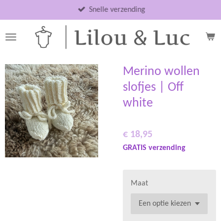
Ga
Snelle verzending
direct
naar
de
hoofdinhoud
Merino wollen
slofjes | Off
white
€ 18,95
GRATIS verzending
Maat