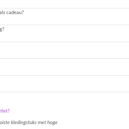
 als cadeau?
ng?
tlet?
mooiste kledingstuks met hoge