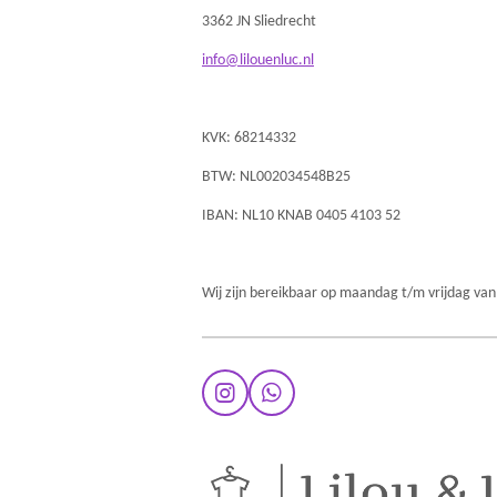
3362 JN Sliedrecht
info@lilouenluc.nl
KVK: 68214332
BTW: NL002034548B25
IBAN: NL10 KNAB 0405 4103 52
Wij zijn bereikbaar op maandag t/m vrijdag van
I
W
n
h
s
a
t
t
a
s