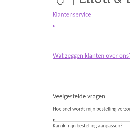
g
A
r
p
a
p
Klantenservice
m
Wat zeggen klanten over on
Veelgestelde vragen
Hoe snel wordt mijn bestelling verz
Kan ik mijn bestelling aanpassen?