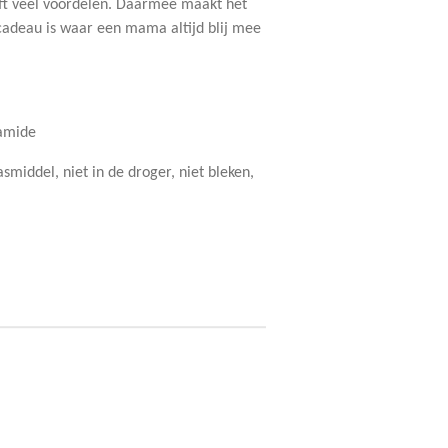
ft veel voordelen. Daarmee maakt het
cadeau is waar een mama altijd blij mee
yamide
middel, niet in de droger, niet bleken,