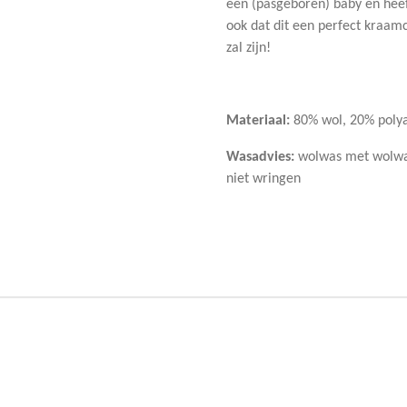
een (pasgeboren) baby en hee
ook dat dit een perfect kraam
zal zijn!
Materiaal:
80% wol, 20% pol
Wasadvies:
wolwas met wolwas
niet wringen