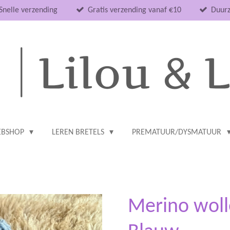
Snelle verzending
Gratis verzending vanaf €10
Duurz
BSHOP
LEREN BRETELS
PREMATUUR/DYSMATUUR
Merino wolle