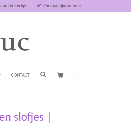
aam & eerlijk
Persoonlijke service
CONTACT
n slofjes |