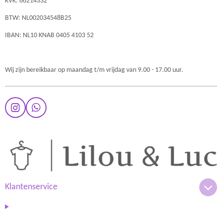
KVK: 68214332
BTW: NL002034548B25
IBAN: NL10 KNAB 0405 4103 52
Wij zijn bereikbaar op maandag t/m vrijdag van 9.00 - 17.00 uur.
I
W
n
h
s
a
t
t
a
s
g
A
r
p
a
p
m
Klantenservice