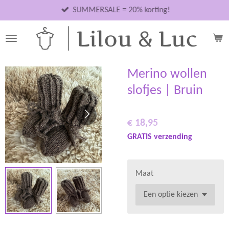
Ga
SUMMERSALE = 20% korting!
direct
naar
de
hoofdinhoud
Merino wollen
slofjes | Bruin
€ 18,95
GRATIS verzending
Maat