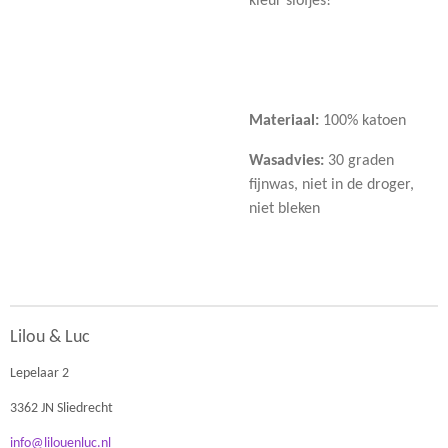
kleur slofjes!
Materiaal:
100% katoen
Wasadvies:
30 graden
fijnwas, niet in de droger,
niet bleken
Lilou & Luc
Lepelaar 2
3362 JN Sliedrecht
info@lilouenluc.nl