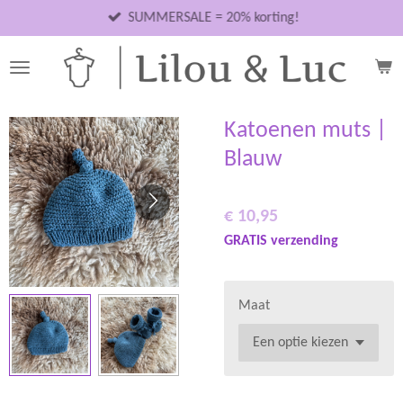
Ga
SUMMERSALE = 20% korting!
direct
naar
de
hoofdinhoud
Katoenen muts |
Blauw
€ 10,95
GRATIS verzending
Maat