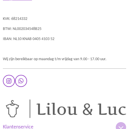
KVK: 68214332
BTW: NL002034548B25
IBAN: NL10 KNAB 0405 4103 52
Wij zijn bereikbaar op maandag t/m vrijdag van 9.00 - 17.00 uur.
I
W
n
h
s
a
t
t
a
s
g
A
r
p
a
p
m
Klantenservice