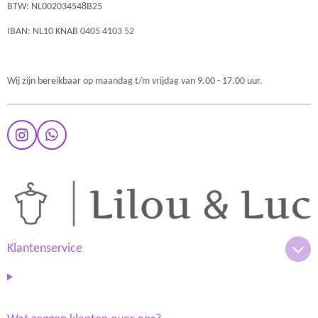
BTW: NL002034548B25
IBAN: NL10 KNAB 0405 4103 52
Wij zijn bereikbaar op maandag t/m vrijdag van 9.00 - 17.00 uur.
I
W
n
h
s
a
t
t
a
s
g
A
r
p
a
p
m
Klantenservice