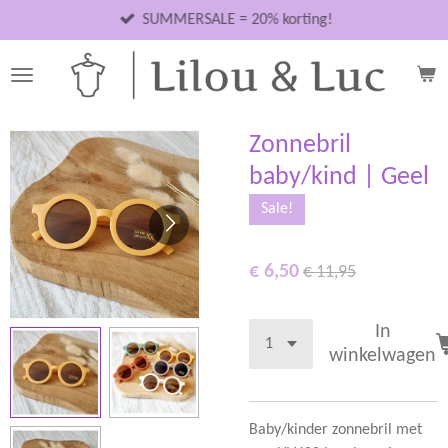
Ga
SUMMERSALE = 20% korting!
direct
naar
de
hoofdinhoud
Zonnebril
baby/kind | Geel
Sale!
€ 6,50
€ 11,95
In
winkelwagen
Baby/kinder zonnebril met