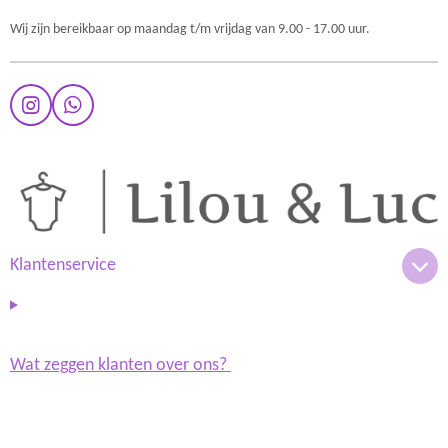
Wij zijn bereikbaar op maandag t/m vrijdag van 9.00 - 17.00 uur.
I
W
n
h
s
a
t
t
a
s
g
A
r
p
a
p
m
Klantenservice
Wat zeggen klanten over ons?