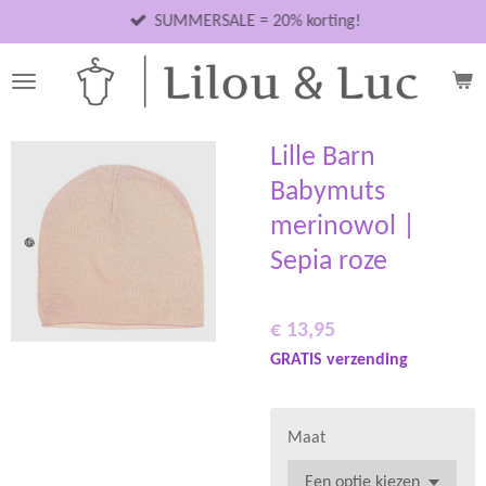
Ga
SUMMERSALE = 20% korting!
direct
naar
de
hoofdinhoud
Lille Barn
Babymuts
merinowol |
Sepia roze
€ 13,95
GRATIS verzending
Maat